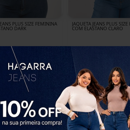
JEANS PLUS SIZE FEMININA
JAQUETA JEANS PLUS SIZE
STANO DARK
COM ELASTANO CLARO
R$59,99
R$5,70
Ou
12X
de R$5,70
COMPRAR
COMPRAR
30% OFF