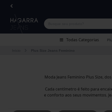
Todas Categorias
Plu
J
Plus Size
Início
Plus Size Jeans Feminino
Jaqueta
Vestidos
V
Jardineira/macacão
Shorts
J
Moda Jeans Feminino Plus Size
, do
Calça
Cada centímetro é feito para encai
S
Jardineiras
e conforto aos seus movimentos.
J
Plus Size
C