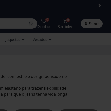
0
0
Entrar
Carrinho
Desejos
Jaquetas
Vestidos
Slim
Plus Size
Saias
ze
Jaquetas
ade, com estilo e design pensado no
m elastano para trazer flexibilidade
ha para que o Jeans tenha vida longa
ze