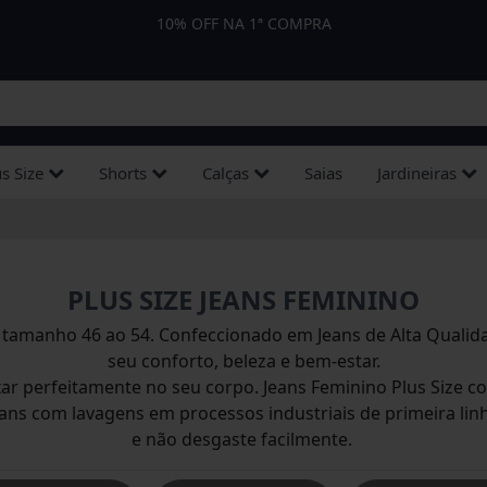
ATÉ R$ 50 DE DESCONTO!
s Size
Shorts
Calças
Saias
Jardineiras
aqueta
Plus Size
Plus Size
Plus Size
Shorts
Calças
Plus Size
Plus Si
Slim
estidos
Slim
PLUS SIZE JEANS FEMININO
ardineira/macacão
s tamanho 46 ao 54. Confeccionado em
Jeans
de Alta Qualid
seu conforto, beleza e bem-estar.
xar perfeitamente no seu corpo.
Jeans Feminino Plus Size
co
horts
Jaquetas
Vestidos
eans
com lavagens em processos industriais de primeira lin
Slim
Plus Si
e não desgaste facilmente.
alça
Jaquetas